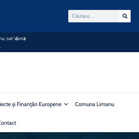
manu, sat Vama
Rezultat selectie dosare 21.06.2024
.
iecte și Finanțări Europene
Comuna Limanu
Contact