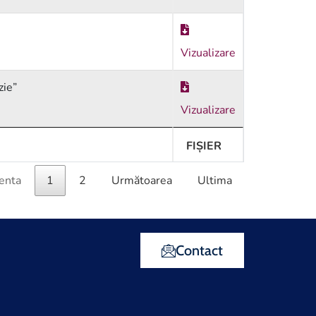
Vizualizare
zie”
Vizualizare
FIȘIER
enta
1
2
Următoarea
Ultima
Contact