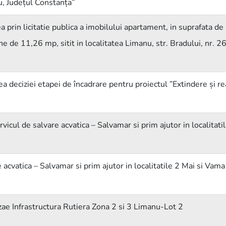
, Județul Constanța”
rea prin licitatie publica a imobilului apartament, in suprafata d
ne de 11,26 mp, sitit in localitatea Limanu, str. Bradului, nr. 2
 deciziei etapei de încadrare pentru proiectul ”Extindere și rea
vicul de salvare acvatica – Salvamar si prim ajutor in localitat
 acvatica – Salvamar si prim ajutor in localitatile 2 Mai si V
zae Infrastructura Rutiera Zona 2 si 3 Limanu-Lot 2