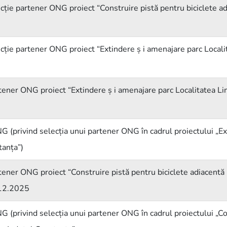
e partener ONG proiect “Construire pistă pentru biciclete 
 partener ONG proiect “Extindere ș i amenajare parc Localit
ner ONG proiect “Extindere ș i amenajare parc Localitatea Li
ivind selecția unui partener ONG în cadrul proiectului „Ext
tanța”)
ner ONG proiect “Construire pistă pentru biciclete adiacent
.12.2025
ivind selecția unui partener ONG în cadrul proiectului „Cons