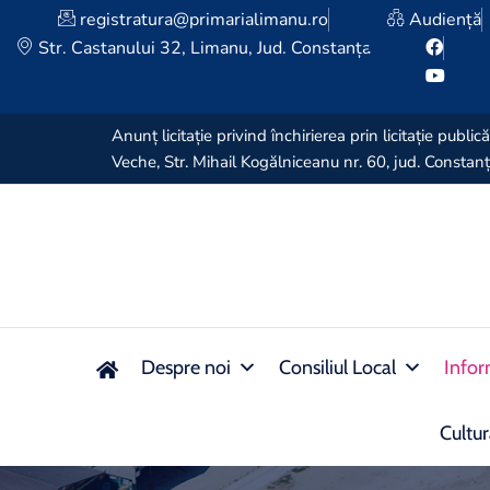
registratura@primarialimanu.ro
Audiență
Str. Castanului 32, Limanu, Jud. Constanța
Anunț licitație privind închirierea prin licitație pub
Veche, Str. Mihail Kogălniceanu nr. 60, jud. Const
Despre noi
Consiliul Local
Infor
Cultu