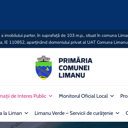
lică a imobilului parter, în suprafață de 103 m.p., situat în comuna Li
anța, IE 110852, aparținând domeniului privat al UAT Comuna Limanu
mații de Interes Public
Monitorul Oficial Local
Pro
ra la Liman
Limanu Verde – Servicii de curățenie