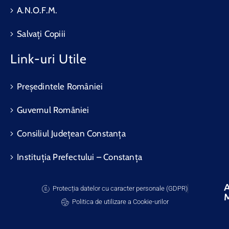
A.N.O.F.M.
Salvați Copiii
Link-uri Utile
Președintele României
Guvernul României
Consiliul Județean Constanța
Instituția Prefectului – Constanța
A
Protecția datelor cu caracter personale (GDPR)
Politica de utilizare a Cookie-urilor