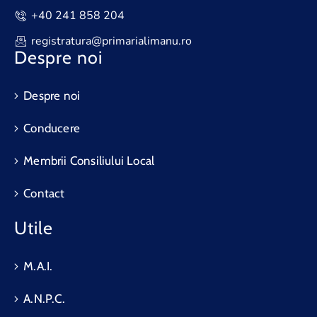
+40 241 858 204
registratura@primarialimanu.ro
Despre noi
Despre noi
Conducere
Membrii Consiliului Local
Contact
Utile
M.A.I.
A.N.P.C.