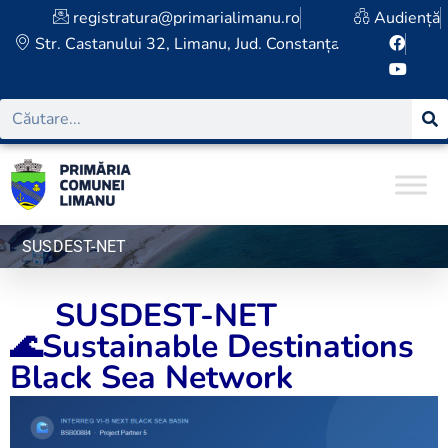
registratura@primarialimanu.ro
Audiență
Str. Castanului 32, Limanu, Jud. Constanța
SUSDEST-NET
SUSDEST-NET
🌊Sustainable Destinations
Black Sea Network