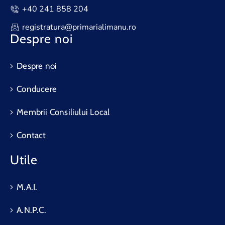
+40 241 858 204
registratura@primarialimanu.ro
Despre noi
Despre noi
Conducere
Membrii Consiliului Local
Contact
Utile
M.A.I.
A.N.P.C.