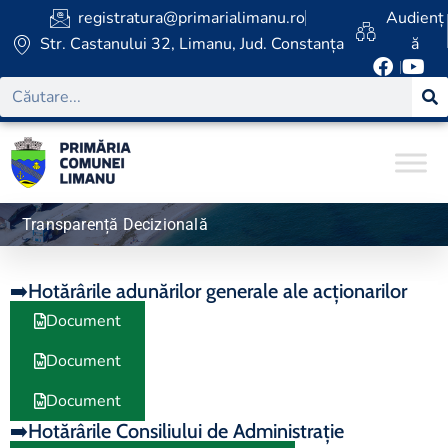
registratura@primarialimanu.ro
Audienț
Str. Castanului 32, Limanu, Jud. Constanța
ă
Transparență Decizională
➡️Hotărârile adunărilor generale ale acționarilor
Document
Document
Document
➡️Hotărârile Consiliului de Administrație