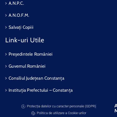
A.N.P.C.
A.N.O.F.M.
Salvați Copiii
Link-uri Utile
Președintele României
Guvernul României
Consiliul Județean Constanța
Instituția Prefectului – Constanța
A
Protecția datelor cu caracter personale (GDPR)
Politica de utilizare a Cookie-urilor