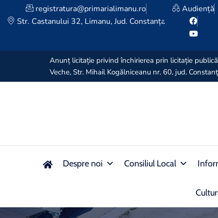
registratura@primarialimanu.ro
Audiență
Str. Castanului 32, Limanu, Jud. Constanța
Anunț licitație privind închirierea prin licitație pub
Veche, Str. Mihail Kogălniceanu nr. 60, jud. Const
Despre noi
Consiliul Local
Infor
Cultu