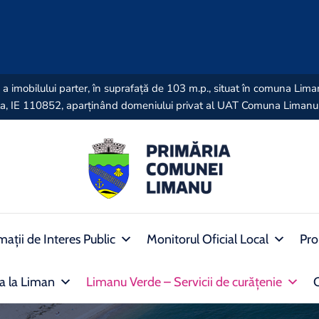
lică a imobilului parter, în suprafață de 103 m.p., situat în comuna Li
anța, IE 110852, aparținând domeniului privat al UAT Comuna Limanu
mații de Interes Public
Monitorul Oficial Local
Pro
ra la Liman
Limanu Verde – Servicii de curățenie