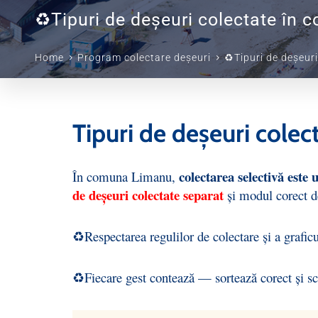
♻️Tipuri de deșeuri colectate în
Home
Program colectare deșeuri
♻️Tipuri de deșeur
Tipuri de deșeuri cole
colectarea selectivă este
În comuna
Limanu
,
de deșeuri colectate separat
și modul corect de
♻️Respectarea regulilor de colectare și a graficul
♻️Fiecare gest contează — sortează corect și s