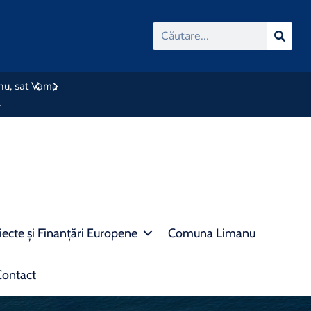
manu, sat Vama
Rezultat selectie dosare 21.06.2024
.
iecte și Finanțări Europene
Comuna Limanu
Contact