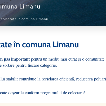
 comuna Limanu
i colectate în comuna Limanu
ctate în comuna Limanu
 un pas important
pentru un mediu mai curat și o comunitate r
 sortare pentru fiecare categorie.
ui stabilit contribuie la reciclarea eficientă, reducerea poluării
coate deșeurile conform programului de colectare!