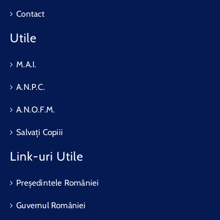
Contact
Utile
M.A.I.
A.N.P.C.
A.N.O.F.M.
Salvați Copiii
Link-uri Utile
Președintele României
Guvernul României