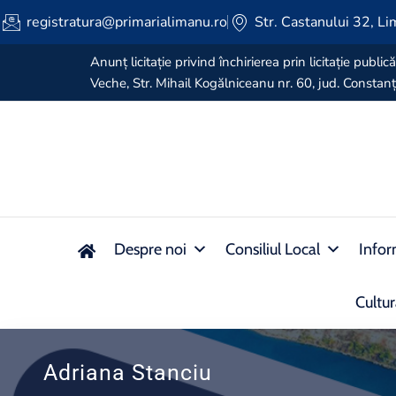
registratura@primarialimanu.ro
Str. Castanului 32, Li
Anunț licitație privind închirierea prin licitație pub
Veche, Str. Mihail Kogălniceanu nr. 60, jud. Const
Despre noi
Consiliul Local
Infor
Cultu
Adriana Stanciu