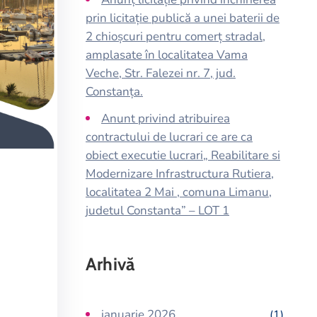
prin licitație publică a unei baterii de
2 chioșcuri pentru comerț stradal,
amplasate în localitatea Vama
Veche, Str. Falezei nr. 7, jud.
Constanța.
Anunt privind atribuirea
contractului de lucrari ce are ca
obiect executie lucrari„ Reabilitare si
Modernizare Infrastructura Rutiera,
localitatea 2 Mai , comuna Limanu,
judetul Constanta” – LOT 1
Arhivă
ianuarie 2026
(1)