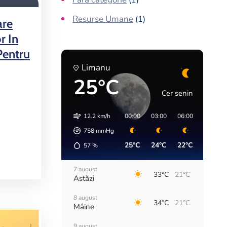
(1)
Resurse Umane
(1)
are
r In
Pentru
Limanu
25°C
Cer senin
12.2 km/h
00:00
03:00
06:00
09:00
758
mmHg
25°C
24°C
22°C
26°C
57
%
7 august
33°C
21°C
Astăzi
8 august
34°C
21°C
Mâine
9 august