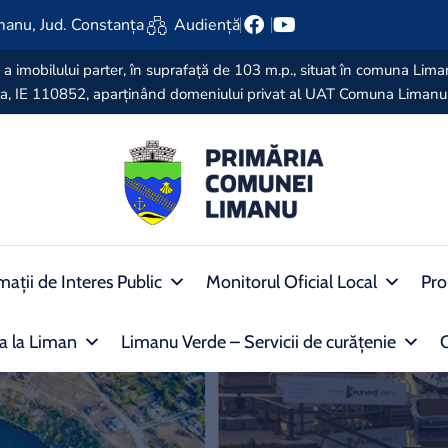
manu, Jud. Constanța
Audiență
lică a imobilului parter, în suprafață de 103 m.p., situat în comuna Li
anța, IE 110852, aparținând domeniului privat al UAT Comuna Limanu
mații de Interes Public
Monitorul Oficial Local
Pro
ra la Liman
Limanu Verde – Servicii de curățenie