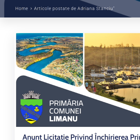
Home
Articole postate de Adriana Stanciu"
Anunț Licitație Privind Închirierea Pri