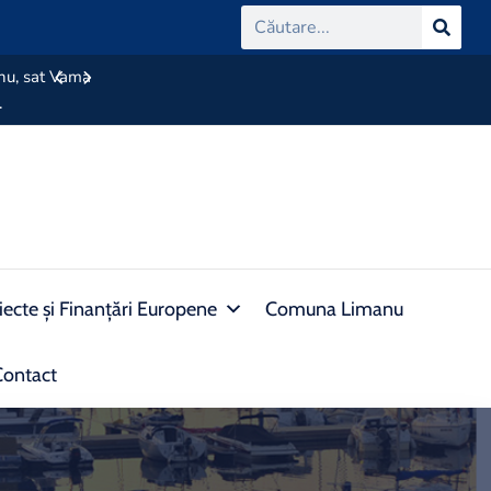
manu, sat Vama
Rezultat selectie dosare 21.06.2024
.
iecte și Finanțări Europene
Comuna Limanu
Contact