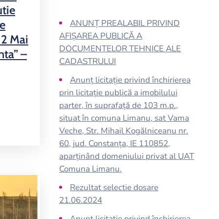
tie
re
ANUNȚ PREALABIL PRIVIND
AFIȘAREA PUBLICĂ A
 2 Mai
DOCUMENTELOR TEHNICE ALE
nta” –
CADASTRULUI
Anunț licitație privind închirierea
prin licitație publică a imobilului
parter, în suprafață de 103 m.p.,
situat în comuna Limanu, sat Vama
Veche, Str. Mihail Kogălniceanu nr.
60, jud. Constanța, IE 110852,
aparținând domeniului privat al UAT
Comuna Limanu.
Rezultat selectie dosare
21.06.2024
Anunț licitație privind închirierea