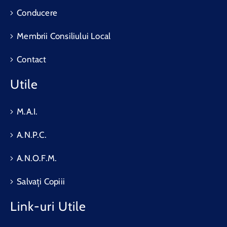
Conducere
Membrii Consiliului Local
Contact
Utile
M.A.I.
A.N.P.C.
A.N.O.F.M.
Salvați Copiii
Link-uri Utile