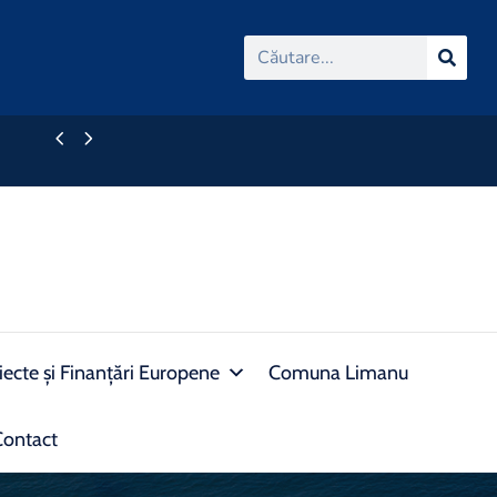
Anunț licitație privind închirierea prin licitație p
Vama Veche, Str. Falezei nr. 7, jud. Constanța.
iecte și Finanțări Europene
Comuna Limanu
Contact