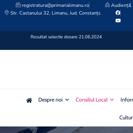
registratura@primarialimanu.ro
Audiență
Str. Castanului 32, Limanu, Jud. Constanța
u, sat Vama
Rezultat selectie dosare 21.06.2024
Despre noi
Consiliul Local
Infor
Cultu